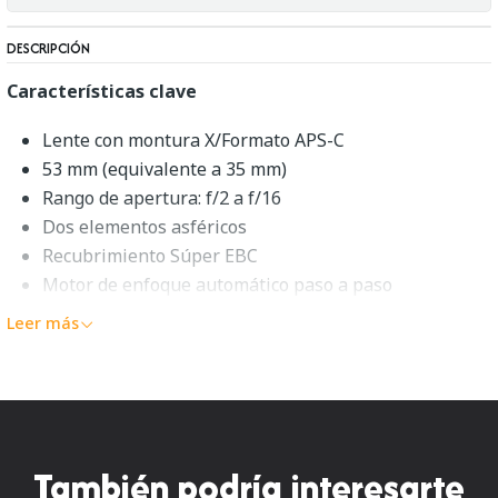
DESCRIPCIÓN
Características clave
Lente con montura X/Formato APS-C
53 mm (equivalente a 35 mm)
Rango de apertura: f/2 a f/16
Dos elementos asféricos
Recubrimiento Súper EBC
Motor de enfoque automático paso a paso
Construcción sellada contra la intemperie
Leer más
Diafragma redondeado de 9 aspas
FUJIFILM XF 35 mm f/2 R WR
Logrando el equilibrio perfecto entre tamaño y
rendimiento, el
XF 35 mm f/2 R WR
negro de
FUJIFILM
es
También podría interesarte