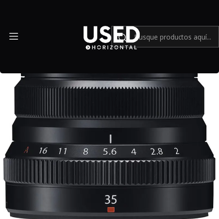
Inicio
Mundo Fujifilm
FUJIFILM XF 35mm f/2 R WR - Usado