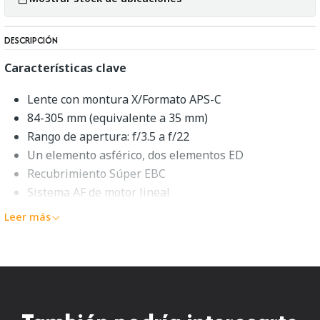
DESCRIPCIÓN
Características clave
Lente con montura X/Formato APS-C
84-305 mm (equivalente a 35 mm)
Rango de apertura: f/3.5 a f/22
Un elemento asférico, dos elementos ED
Recubrimiento Súper EBC
Sistema AF de motor lineal
Estabilización de imagen óptica
Leer más
Diafragma redondeado de 7 aspas
FUJIFILM XF 55-200 mm f/3.5-4.8
R LM OIS
Cubriendo un rango de teleobjetivo versátil, el
XF 55-200