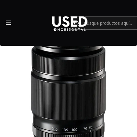
Inicio
Mundo Fujifilm
FUJIFILM XF 55-200mm f/3.5-4.8 R LM OIS - Usado