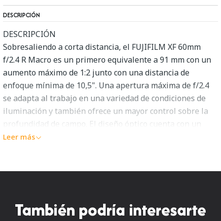
DESCRIPCIÓN
DESCRIPCIÓN
Sobresaliendo a corta distancia, el FUJIFILM XF 60mm
f/2.4 R Macro es un primero equivalente a 91 mm con un
aumento máximo de 1:2 junto con una distancia de
enfoque mínima de 10,5". Una apertura máxima de f/2.4
se adapta al trabajo en una variedad de condiciones de
iluminación y también ofrece un mayor control sobre la
profundidad de campo. El diseño óptico cuenta con un
elemento asférico y un elemento de dispersión extra baja,
Leer más
que ayudan a reducir las aberraciones esféricas y
cromáticas para aumentar la nitidez y claridad. También
se ha aplicado un revestimiento Super EBC para suprimir
los destellos y los fantasmas cuando se trabaja en
condiciones brillantes y retroiluminadas.
También podría interesarte