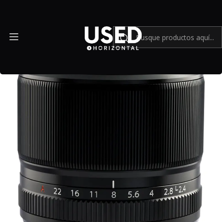
Inicio
Mundo Fujifilm
FUJIFILM XF 60mm f/2.4 R Macro - USADO