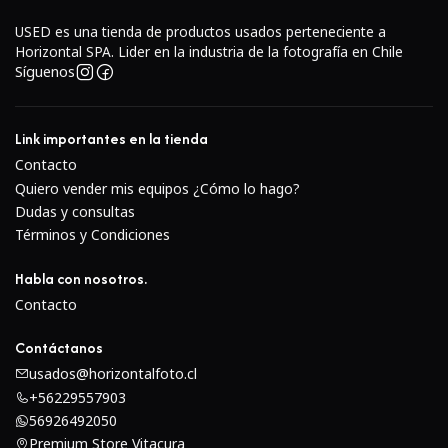
Incluye lente
Carl Zeiss Sonnar 150mm f/4
, ideal
USED es una tienda de productos usados perteneciente a
para retratos y moda.
Horizontal SPA. Lider en la industria de la fotografía en Chile
Óptica reconocida por su nitidez, contraste y bokeh
Síguenos
suave.
Sistema modular: visores, respaldos y lentes
Link importantes en la tienda
intercambiables.
Contacto
Obturador central en el lente con
sincronización de
Quiero vender mis equipos ¿Cómo lo hago?
flash en todas las velocidades
.
Dudas y consultas
Construcción metálica robusta, diseñada para uso
Términos y Condiciones
profesional intensivo.
Compatible con la serie de lentes y accesorios
Habla con nosotros.
Hasselblad V-System.
Contacto
Herramienta icónica en la fotografía de estudio y
Contáctanos
retrato.
usados@horizontalfoto.cl
+56229557903
56926492050
Premium Store Vitacura