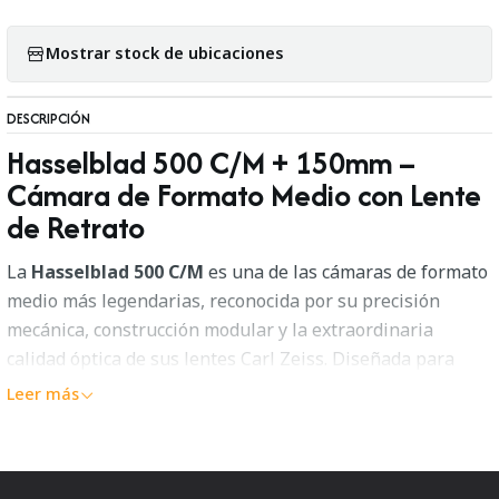
Mostrar stock de ubicaciones
DESCRIPCIÓN
Hasselblad 500 C/M + 150mm –
Cámara de Formato Medio con Lente
de Retrato
La
Hasselblad 500 C/M
es una de las cámaras de formato
medio más legendarias, reconocida por su precisión
mecánica, construcción modular y la extraordinaria
calidad óptica de sus lentes Carl Zeiss. Diseñada para
fotógrafos profesionales y amantes de la fotografía
Leer más
clásica, este sistema ofrece una experiencia única que
combina control total y resultados de altísima fidelidad.
Este kit incluye el cuerpo
Hasselblad 500 C/M
junto al