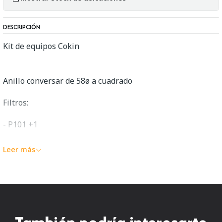
DESCRIPCIÓN
Kit de equipos Cokin
Anillo conversar de 58ø a cuadrado
Filtros:
- P101 +1
- P103 +3
Leer más
- P 164 POLA France