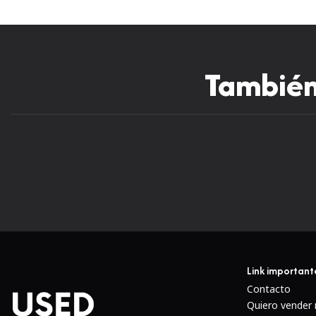
También 
-24%
Link important
Contacto
Quiero vender