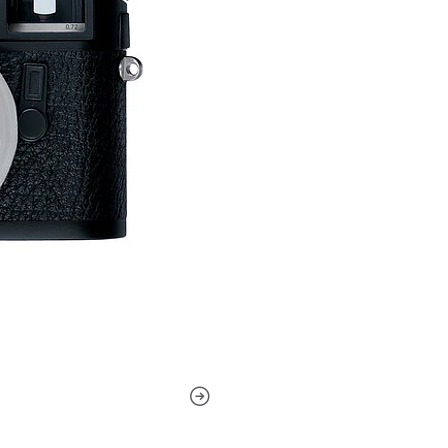
mecánico de las funciones d
contexto emocional, y este es
cambiado, sino que se ha in
un visor informativo y sincr
silenciosa, confiable y fáci
tiene la velocidad y el con
Las dimensiones clásicas de
en 1954, un verdadero testim
increíblemente fiable y tan 
objetivos disponibles tanto
se utiliza con flashes Metz 
segundo con el control de ex
modelos anteriores. El visor
brillo clásico y sus líneas
sobre la velocidad de obturac
preparación del flash. El M
película y proporciona una 