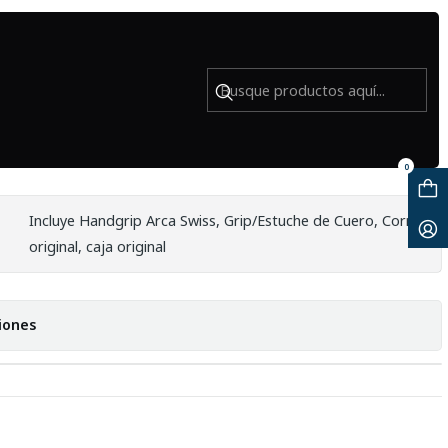
s - Usado
nder Camera (Black) con accesorios
0
Incluye Handgrip Arca Swiss, Grip/Estuche de Cuero, Correa
original, caja original
iones