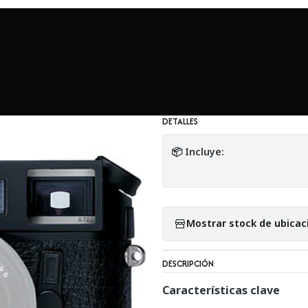
undo Leica
Leica M7 Rangefinder Camera (Black) con accesorio
|
Leica M7 Rangefi
- Usado
DETALLES
📦 Incluye:
Mostrar stock de ubicac
DESCRIPCIÓN
Características clave