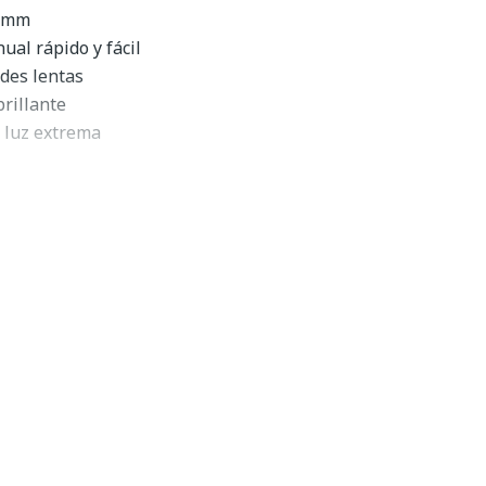
5 mm
al rápido y fácil
ades lentas
rillante
 luz extrema
os de montura M
eneral de Leica M7 TTL .72
e diseño, la
cámara de telémetro Leica M7 TTL .72
es
ores clásicos de Leica con ventajas electrónicas modernas
cámara que es más rápida que nunca y que todavía está
Leica. Hay una cierta sensación en el funcionamiento