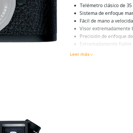
Telémetro clásico de 3
Sistema de enfoque manu
Fácil de mano a velocid
Visor extremadamente b
Precisión de enfoque de
Extremadamente fiable
Operación silenciosa
Leer más
Capacidad de flash TTL
Utiliza lentes compact
Hecho en Alemania
Descripción g
Nacida después de 17 años d
un fantástico híbrido de val
que da como resultado una 
dotada de la "alma" de una 