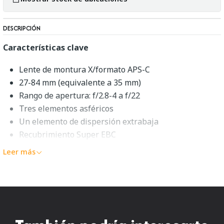
DESCRIPCIÓN
Características clave
Lente de montura X/formato APS-C
27-84 mm (equivalente a 35 mm)
Rango de apertura: f/2.8-4 a f/22
Tres elementos asféricos
Un elemento de dispersión extrabaja
Recubrimiento Super EBC
Motor de enfoque automático lineal
Leer más
Estabilización óptica de imagen
Diafragma redondeado de 7 lamas
Descripción general de FUJIFILM
XF 18-55 mm f/2.8-4 R LM OIS