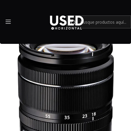
Inicio
Mundo Fujifilm
Lente FUJIFILM XF 18 55mm f2.8 4 R LM OIS - Usado