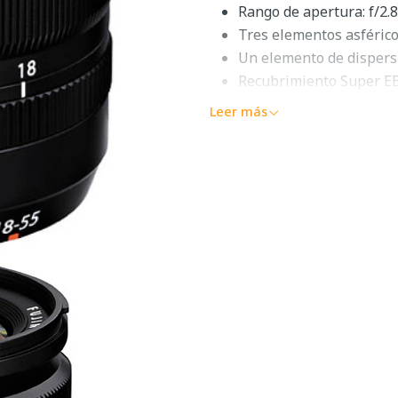
Rango de apertura: f/2.8
Tres elementos asféric
Un elemento de dispers
Recubrimiento Super E
Motor de enfoque autom
Leer más
Estabilización óptica d
Diafragma redondeado 
Descripción g
55 mm f/2.8-
Mezclando versatilidad, velo
OIS
de
FUJIFILM
es un zoom
sin espejo de montura X. Su 
trabajo en condiciones de i
general, el tamaño y el peso
tres elementos asféricos y 