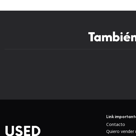
También 
Link important
Contacto
Quiero vender