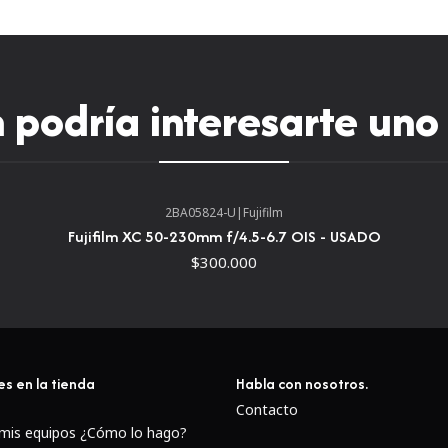
un rendimiento suave y casi
aplicaciones de vídeo y cua
por un sensor giroscópico m
podría interesarte uno
estabilización óptica minim
paradas para permitir imáge
más largas o velocidades de
cuchillas contribuye a una a
enfoque selectivo y técnica
2BA05824-U
|
Fujifilm
Fujifilm XC 50-230mm f/4.5-6.7 OIS - USADO
$300.000
es en la tienda
Habla con nosotros.
Contacto
 mis equipos ¿Cómo lo hago?