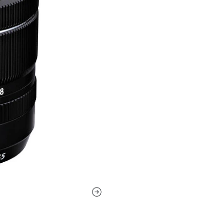
controlar las aberraciones es
Un recubrimiento Super EBC 
reducir el restello y las i
iluminación fuerte. Además,
motor lineal ofrece un rend
sistema de estabilización d
vibración de la cámara.
El zoom estándar está diseñ
formato APS-C y ofrece un ra
un elemento de dispersión ex
las aberraciones cromáticas c
en todo el rango de zoom.Tre
aberraciones esféricas, lo q
preciso.El recubrimiento Su
reducir el destello de la le
fidelidad del color cuando s
de enfoque automático de mo