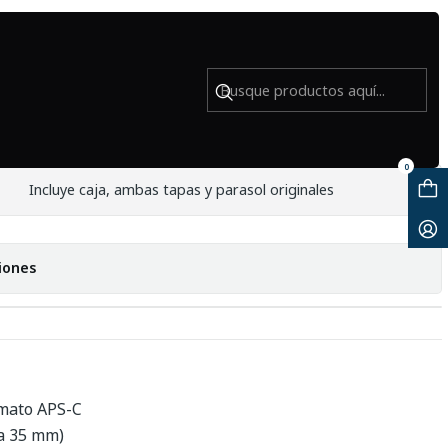
Usado
F 18 55mm f2.8 4 R LM OIS - Usado
0
Incluye caja, ambas tapas y parasol originales
iones
rmato APS-C
a 35 mm)