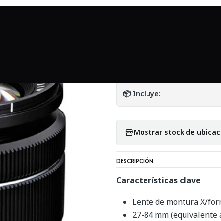
o
Mundo Fujifilm
Lente FUJIFILM XF 18 55mm f2.8 4 R LM OIS - 
|
Lente FUJIFILM X
DETALLES
📦 Incluye:
Mostrar stock de ubicac
DESCRIPCIÓN
Características clave
Lente de montura X/fo
27-84 mm (equivalente 