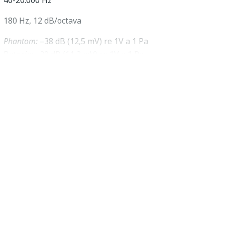
180 Hz, 12 dB/octava
Phantom:
–38 dB (12,5 mV) re 1V a 1 Pa
Batería: –39 dB (11,2 mV) re 1V a 1 Pa