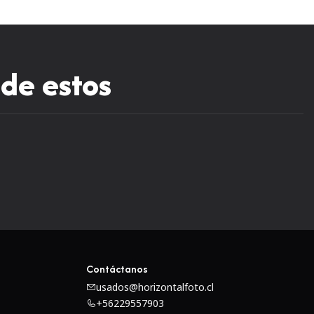
 de estos
Contáctanos
usados@horizontalfoto.cl
+56229557903