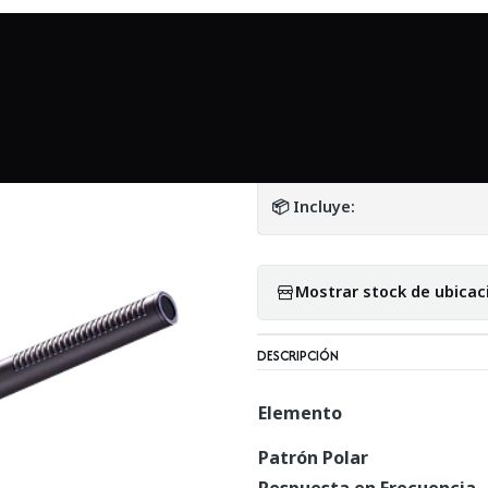
cesorios
Accesorios en general
Micrófono Audio technica AT835
|
Micrófono Audio 
DETALLES
📦 Incluye:
Mostrar stock de ubicac
DESCRIPCIÓN
Elemento
Patrón Polar
Respuesta en Frecuencia