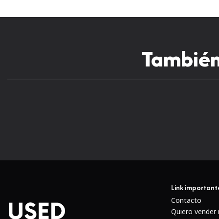
También 
Link important
Contacto
Quiero vender