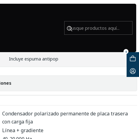
B - Usado
technica AT835B - Usado
0
Incluye espuma antipop
iones
Condensador polarizado permanente de placa trasera
con carga fija
Línea + gradiente
40-20.000 Hz