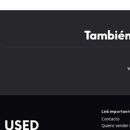
También 
V
Link important
Contacto
Quiero vender