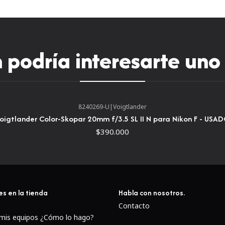
Rápido lente de f/
mm
podría interesarte uno
La asombrosa potencia del 
desde distancias increíbles
mundos que pasan desaperci
puede explorar el esplendor 
emoción de los deportes de a
8240269-U
|
Voigtlander
oigtlander Color-Skopar 20mm f/3.5 SL II N para Nikon F - USA
AF-S NIKKOR 600 mm f/4G E
$390.000
VER FOTOGRAFÍAS DE 
es en la tienda
Habla con nosotros.
Contacto
 mis equipos ¿Cómo lo hago?