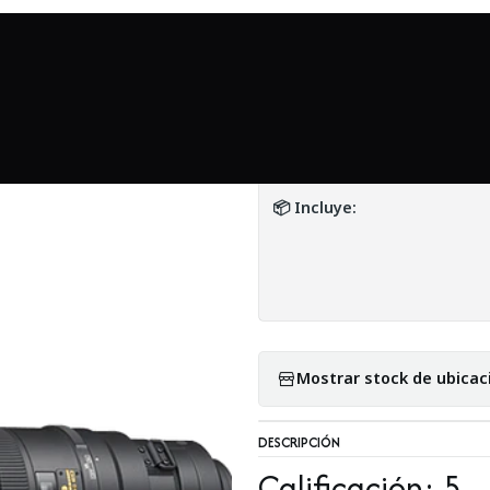
Inicio
Mundo Nikon
Nikon 600mm f4G ED VR - Usado
|
Nikon 600mm f4G
DETALLES
📦 Incluye:
Mostrar stock de ubicac
DESCRIPCIÓN
Calificación: 5