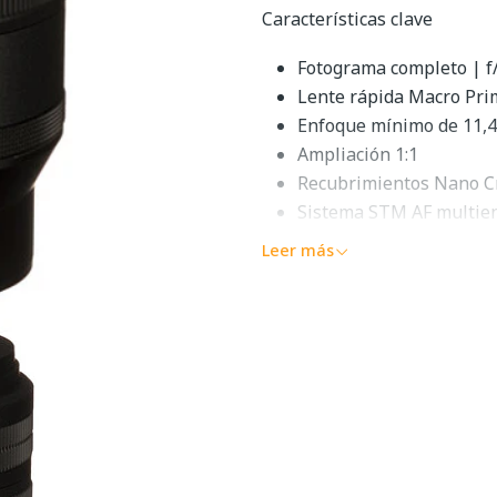
Características clave
Fotograma completo | f/
Lente rápida Macro Pri
Enfoque mínimo de 11,4
Ampliación 1:1
Recubrimientos Nano C
Sistema STM AF multie
Estabilización de imagen
Leer más
Panel de información de
Diafragma redondeado d
Construcción sellada a 
MacroversatilidadRevela mu
NIKKOR Z MC 105mm f/2.8
proporciona una distancia fo
una verdadera relación de re