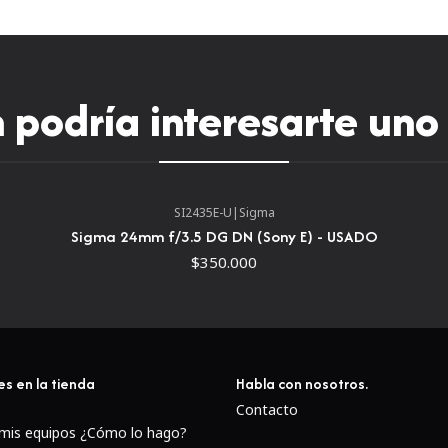
podría interesarte uno
SI2435E-U
|
Sigma
Sigma 24mm f/3.5 DG DN (Sony E) - USADO
$350.000
es en la tienda
Habla con nosotros.
Capacidades de primer plan
Contacto
Ideal para disparos mac
 mis equipos ¿Cómo lo hago?