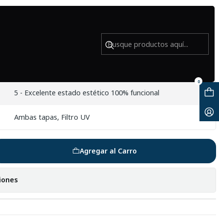
DO
MC 105mm f/2.8 VR S - USADO
0
5 - Excelente estado estético 100% funcional
Ambas tapas, Filtro UV
Agregar al Carro
iones