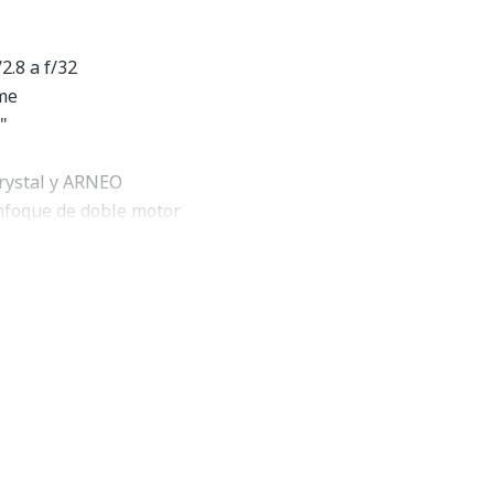
2.8 a f/32
me
"
rystal y ARNEO
nfoque de doble motor
 de realidad virtual
 la lente OLED
e 9 cuchillas
la intemperie
ndos ocultos y detalles emocionantes con la
lente macro
 VR S
de
Nikon
. Este objetivo macro de la línea S
cal versátil de 105 mm, una distancia de trabajo cercana y
producción de 1:1. Llena el marco con la nitidez de borde a