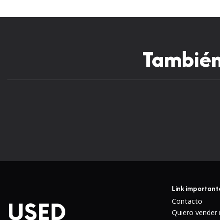
También 
Link important
Contacto
Quiero vender