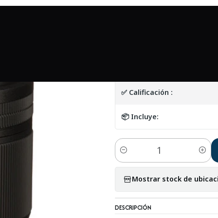
nicio
Mundo Nikon
Nikon NIKKOR Z MC 105mm f/2.8 VR S - USA
|
Nikon NIKKOR Z 
DETALLES
✅ Calificación :
📦 Incluye:
Cantidad
Mostrar stock de ubicac
DESCRIPCIÓN