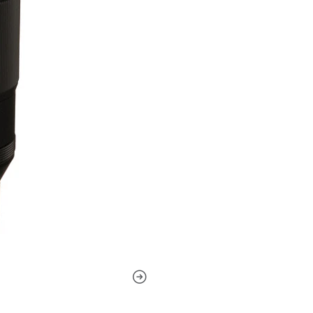
borde y un color exquisito. 
comida, flores, productos, na
lleva su visión a lo extraordi