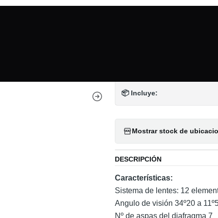
Inicio
Mundo Nikon
Nikon AF 70-210mm F4-5.6 - Usado
|
Nikon AF 70-2
DETALLES
📦 Incluye:
Mostrar stock de ubicaci
DESCRIPCIÓN
Características:
Sistema de lentes: 12 elemen
Angulo de visión 34º20 a 11º
Nº de aspas del diafragma 7