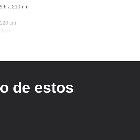
f5.6 a 210mm
 120 cm
 62mm
x largo) 73.5 x 108 mm/154mm
no de estos