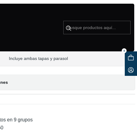
10mm F4-5.6 - Usado
0
Incluye ambas tapas y parasol
ones
tos en 9 grupos
50