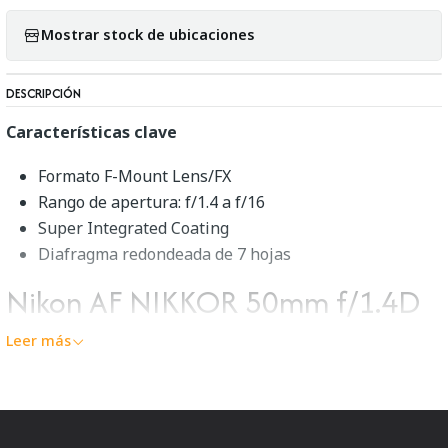
Mostrar stock de ubicaciones
DESCRIPCIÓN
Características clave
Formato F-Mount Lens/FX
Rango de apertura: f/1.4 a f/16
Super Integrated Coating
Diafragma redondeada de 7 hojas
Nikon AF NIKKOR 50mm f/1.4D
Descripción general
Leer más
Caracterizado por su diseño rápido y su perfil compacto,
el
AF NIKKOR 50mm f/1.4D
de
Nikon
es un primo
versátil de longitud normal para el rodaje diario. Los