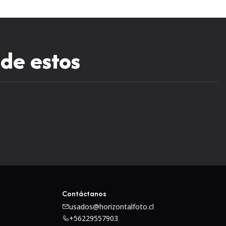
 de estos
 los profesionales
Contáctanos
usados@horizontalfoto.cl
 y sorprendente
+56229557903