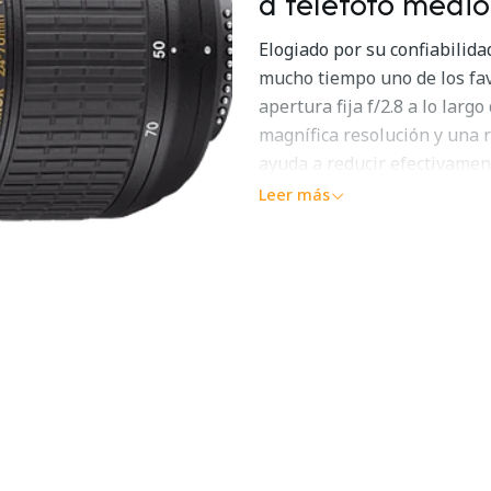
a telefoto medio
Elogiado por su confiabilida
mucho tiempo uno de los fav
apertura fija f/2.8 a lo lar
magnífica resolución y una 
ayuda a reducir efectivamen
de iluminación difíciles ofr
Leer más
(IF) ofrece un enfoque autom
para que usted pueda conserv
el rango de enfoque.