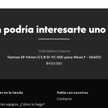
podría interesarte uno
TA4518SPN-U
|
Tamron
Tamron SP 45mm f/1.8 Di VC USD para Nikon F - USADO
$450.000
Un favorito entre
es en la tienda
Habla con nosotros.
Contacto
Confiable, durable
 mis equipos ¿Cómo lo hago?