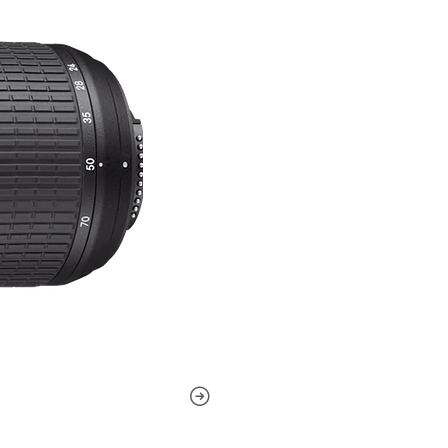
Rápida. Versátil.
Zoom 24–70mm y ap
El AF-S NIKKOR 24-70mm f/2
gran angular hasta telefoto 
borde en las Cámaras Réflex
apertura fija f/2.8 permite
consistente a lo largo de t
nitidez, contraste y colores
imagen y video.