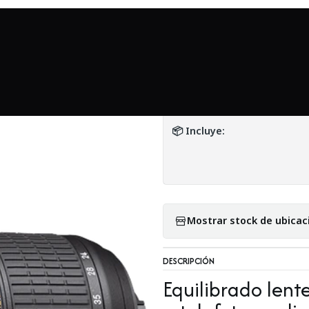
Inicio
Mundo Nikon
Lente Nikon AF-S 24-70mm F2.8 G ED - Usad
|
Lente Nikon AF-S
DETALLES
📦 Incluye:
Mostrar stock de ubicac
DESCRIPCIÓN
Equilibrado lent