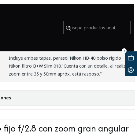
o
 24-70mm F2.8 G ED - Usado
0
Incluye ambas tapas, parasol Nikon HB-40 bolso rígido
Nikon filtro B+W Slim 010."Cuenta con un detalle, al realizar
zoom entre 35 y 50mm apróx, está rasposo."
iones
e fijo f/2.8 con zoom gran angular