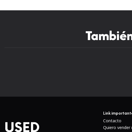
También 
Link important
Contacto
Quiero vender