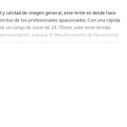
d y calidad de imagen general, este lente es desde hace
oritos de los profesionales apasionados. Con una rápida
go de un rango de zoom de 24–70mm, este lente brinda
representación natural. El Recubrimiento de Nanocristal
te las imágenes fantasma y el resplandor en condiciones
eciendo una mayor claridad de imagen. El Enfoque Interno
ático rápido y silencioso sin cambiar la longitud del lente,
ar la distancia de trabajo con su sujeto a través de todo