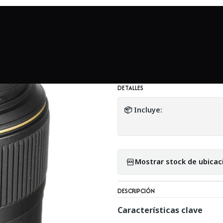
Mundo Nikon
Nikon AF-S Micro NIKKOR 105mm f2.8G IF ED VR -
|
Nikon AF-S Micro
Usado
DETALLES
📦 Incluye:
Mostrar stock de ubicac
DESCRIPCIÓN
Características clave