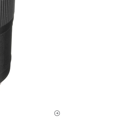
precisión del color. Tanto l
también se utilizan para sup
cuando se trabaja en condic
Motor AF produce un rendimi
tanto al disparo como a la 
al instante simplemente gir
la producción de imágenes n
vibración) compensa los efec
velocidad del obturador.
Telephoto prime está diseñ
embargo, también se puede 
focal equivalente de 157,5 
variedad de condiciones de 
profundidad del campo para a
para el disparo macro, esta
junto con una distancia mín