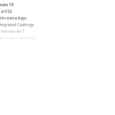
mato FX
 a f/32
ión extra bajo
tegrated Coatings
 mínimo de 1'
de onda silenciosa
 de realidad virtual
de 9 hojas
Micro NIKKOR 105mm f/2.8G
eneral de IF-ED VR
a lente macro telefoto corta clásica, la
Nikon AF-S VR
8G IF-ED
sobresale en un rango cercano con su aumento
1 y una distancia mínima de enfoque de 1'. Contribuyendo
ico avanzado que incluye un elemento de dispersión extra
aciones cromáticas para lograr una alta claridad y