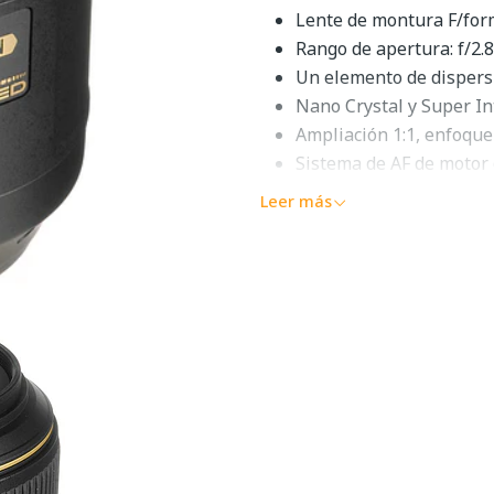
Lente de montura F/for
Rango de apertura: f/2.8
Un elemento de dispers
Nano Crystal y Super In
Ampliación 1:1, enfoque
Sistema de AF de motor 
Estabilización de imagen
Leer más
Diaphragm redondeada 
Nikon AF-S 
Descripción g
Una toma contemporánea de l
Micro-NIKKOR 105mm f/2.
máximo de tamaño de vida 1:
a su éxito es un diseño ópt
baja, que minimiza las aberr