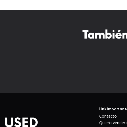
También 
Link important
Contacto
Quiero vender