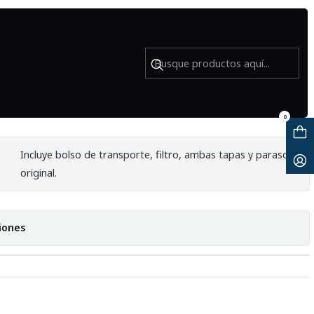
 Usado
 NIKKOR 105mm f2.8G IF ED VR -
0
Incluye bolso de transporte, filtro, ambas tapas y parasol
original.
iones