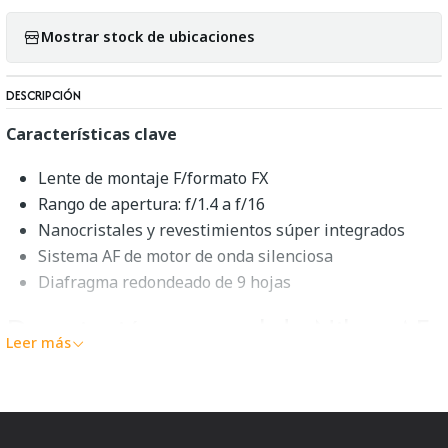
Mostrar stock de ubicaciones
DESCRIPCIÓN
Características clave
Lente de montaje F/formato FX
Rango de apertura: f/1.4 a f/16
Nanocristales y revestimientos súper integrados
Sistema AF de motor de onda silenciosa
Diafragma redondeado de 9 hojas
Descripción general de Nikon AF-
Leer más
S NIKKOR 85mm f/1.4G
A menudo descrito como el objetivo ideal para el retrato,
el
Nikon AF-S NIKKOR 85mm f/1.4G
es un teleobjetivo