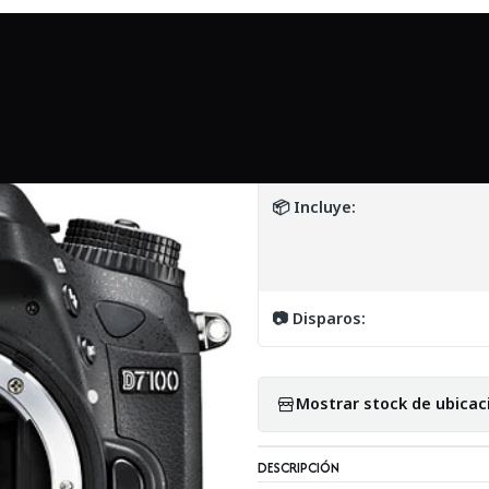
cio
Mundo Nikon
Nikon D7100 DSLR con Grip + accesorios - Us
|
Nikon D7100 DSLR
DETALLES
📦 Incluye:
📷 Disparos:
Mostrar stock de ubicac
DESCRIPCIÓN