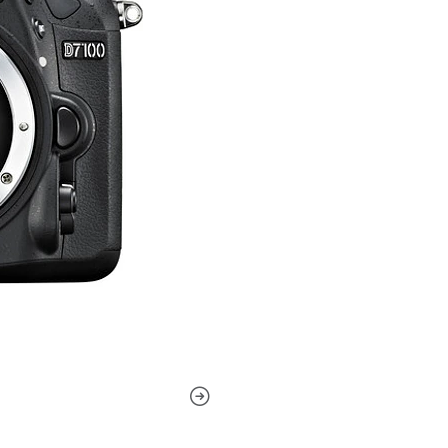
precisos y, diseñado sin un 
obtener detalles excepciona
consigo una respuesta establ
continua de hasta 6 fotogra
expande a un equivalente ISO
con menos ruido y los sujet
menos desenfoque. En el extr
imágenes muestran colores 
El rendimiento del enfoque a
de nivel profesional e incl
cruzado para detectar varia
rápido y preciso. El sensor d
ventaja cuando se utilizan t
opción de recortar 1,3x que
más opciones de tamaño de 
incluida una velocidad de rá