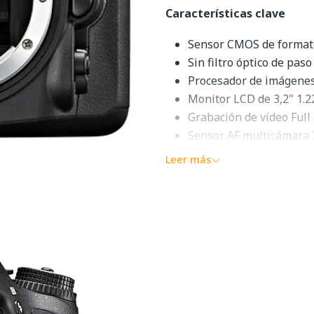
Características clave
Sensor CMOS de format
Sin filtro óptico de paso
Procesador de imágene
Monitor LCD de 3,2" 1.
Grabación de vídeo Full
Sensor AF multicámara 
ISO 6400 nativo, extend
Leer más
Disparos de 6 fps para 
Medición de la exposici
Cuerpo de aleación de m
Descripción 
La
cámara réflex digital 
alto rendimiento con foto de
CMOS de formato DX de 24,1