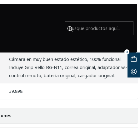
ado
 con Grip + accesorios - Usado
0
Cámara en muy buen estado estético, 100% funcional.
Incluye Grip Vello BG-N11, correa original, adaptador wi-fi,
control remoto, batería original, cargador original.
39.898
iones