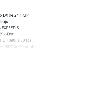
o DX de 24,1 MP
 bajo
s EXPEED 3
229k-Dot
 HD 1080i a 60 fps
3500DX de 51 puntos
ido a ISO 25600
100 disparos
ón del sensor RGB de 2.016 píxeles
agnesio resistente a la intemperie
general de la Nikon D7100
D7100
de
Nikon
es una cámara réflex digital compacta de
 alta resolución y capacidad de vídeo Full HD. El sensor
 MP proporciona imágenes superiores con colores