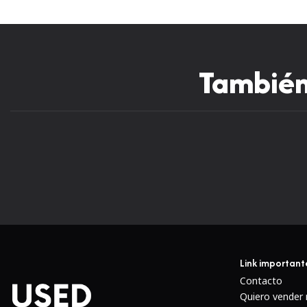
También 
Link important
Contacto
Quiero vender