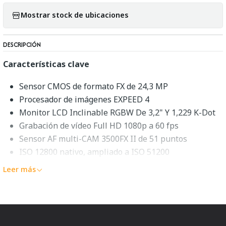
Mostrar stock de ubicaciones
DESCRIPCIÓN
Características clave
Sensor CMOS de formato FX de 24,3 MP
Procesador de imágenes EXPEED 4
Monitor LCD Inclinable RGBW De 3,2" Y 1,229 K-Dot
Grabación de vídeo Full HD 1080p a 60 fps
Sensor AF multi-CAM 3500FX II de 51 puntos
ISO 12800 nativo, ampliado a ISO 51200
Disparo continuo de hasta 6,5 fps
Leer más
Sensor RGB de 91 k píxeles y AF de área de grupo
Conectividad Wi-Fi integrada
Disparo de lapso de tiempo y suavizado de exposición