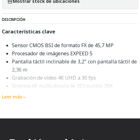
Mostrar stock de ubicaciones
DESCRIPCIÓN
Características clave
Sensor CMOS BSI de formato FX de 45,7 MP
Procesador de imágenes EXPEED 5
Pantalla táctil inclinable de 3,2" con pantalla táctil de
2,36 m
Grabación de vídeo 4K UHD a 30 fps
Sistema AF multicámara de 153 puntos 20K
ISO nativo: 64-25600, extendido: 32-102400
Leer más
Disparo de 7 fps para 51 fotogramas con AE/AF
8K Time-Lapse, modo de digitalizador negativo
Sensor RGB de 180 k píxeles, modo de cambio de
enfoque