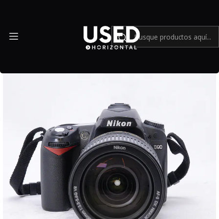
Inicio
Mundo Nikon
Nikon D90 con lente 18-300mm DX f3.5-5.6 G ED y extras -
Usado