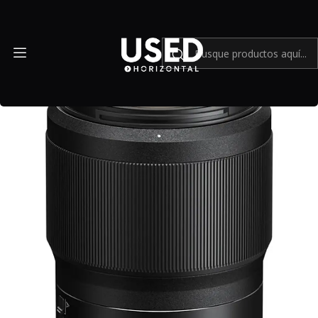
Inicio
Mundo Nikon
Nikon NIKKOR Z 50mm f/1.8 S - Usado