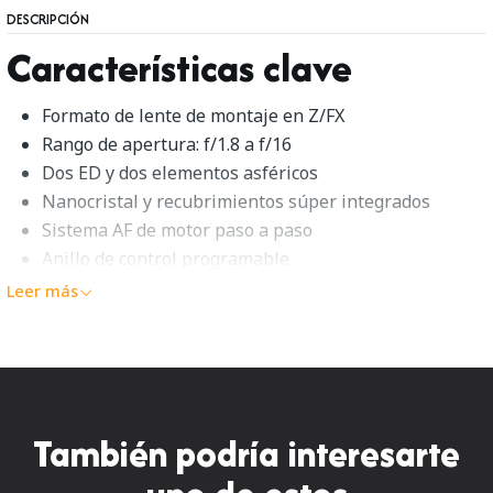
DESCRIPCIÓN
Características clave
Formato de lente de montaje en Z/FX
Rango de apertura: f/1.8 a f/16
Dos ED y dos elementos asféricos
Nanocristal y recubrimientos súper integrados
Sistema AF de motor paso a paso
Anillo de control programable
Construcción sellada a la intemperie
Leer más
Diafragma redondeado de 9 hojas
Nikon NIKKOR Z 50mm f/1.8 S
Descripción general
También podría interesarte
Un primo compacto y bien versado, el
NIKKOR Z 50mm
f/1.8 S
de
Nikon
ofrece un campo de visión de longitud