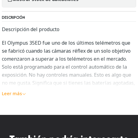
DESCRIPCIÓN
Descripción del producto
El Olympus 35ED fue uno de los últimos telémetros que
se fabricó cuando las cámaras réflex de un solo objetivo
comenzaron a superar a los telémetros en el mercado.
Solo está programado para el control automático de la
exposición. No hay controles manuales. Esto es algo que
no me gusta. Significa que si tienes las baterías agotadas,
no puedes tomar una foto con el Olympus 35ED en
Leer más
absoluto.
Tipo: Cámara de película telémetro de 35 mm
Lente: Olympus D-Zuiko 38 mm f2.8 Acepta filtros de 43,5
mm que son difíciles de conseguir. El enfoque es desde 0,9