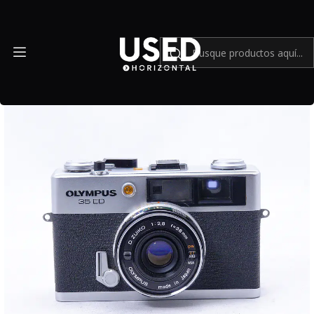
Inicio
Cámaras y lentes análogos
Olympus 35 ED Compact Film Rangefinder - Usado