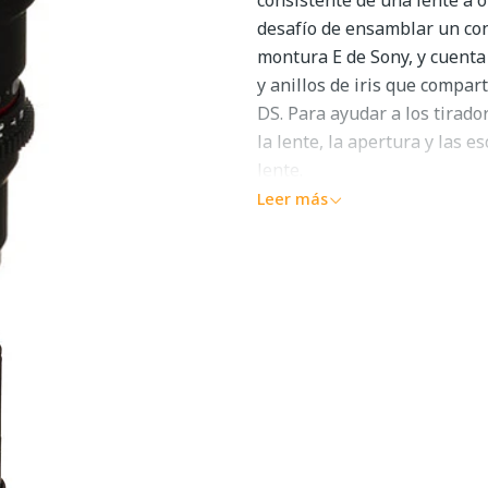
desafío de ensamblar un conj
montura E de Sony, y cuenta
y anillos de iris que compa
DS. Para ayudar a los tirad
la lente, la apertura y las 
lente.
Leer más
Este objetivo de 100 mm pro
una cámara con sensor de fo
para la videografía macro, 
mismo tamaño o más grande e
vidrio en 12 grupos repres
distorsión y aberraciones c
la lente. Un parasol de lent
se dispara sin una caja mate
filtro de 67 mm.