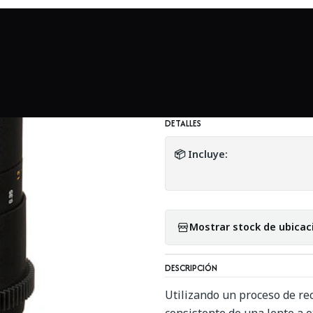
ndo Sony
Rokinon 100mm T3.1 Macro Cine DS para Sony E-Moun
|
Rokinon 100mm T3
Mount - Usado
DETALLES
📦 Incluye:
Mostrar stock de ubicac
DESCRIPCIÓN
Utilizando un proceso de re
consistente de una lente a o