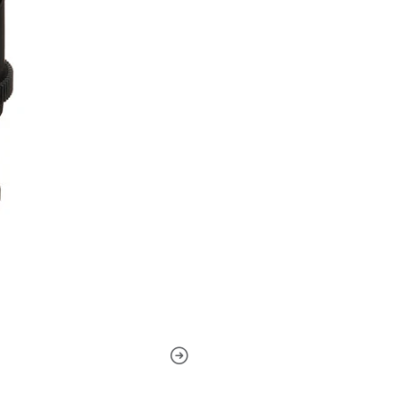
Las lentes Ultra Multi Coate
color a juego con un estánda
completo de lentes al mismo
enfoque y apertura. Cada le
de los anillos de engranajes 
accesorios como las unidade
que volver a colocarse.Anill
parasol extraíble proporcion
abre hasta T3.1, creando u