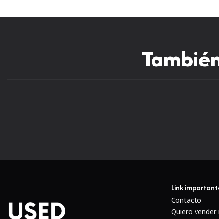
También 
Link important
Contacto
Quiero vender