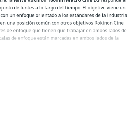
unto de lentes a lo largo del tiempo. El objetivo viene en
 con un enfoque orientado a los estándares de la industria
rten una posición común con otros objetivos Rokinon Cine
ores de enfoque que tienen que trabajar en ambos lados de
escalas de enfoque están marcadas en ambos lados de la
duce un ángulo de visión de 24,8° cuando se utiliza con
tograma completo o una réflex de 35 mm. Se puede utilizar
lo que significa que puede grabar una imagen que sea del
n el sensor que en la vida real. Los 15 elementos de
entan imágenes nítidamente definidas con un mínimo de
romáticas, con una distancia mínima de enfoque de 1' desde
e extraíble proporciona protección contra destellos cuando
, y la parte delantera roscada de la lente acepta anillos de