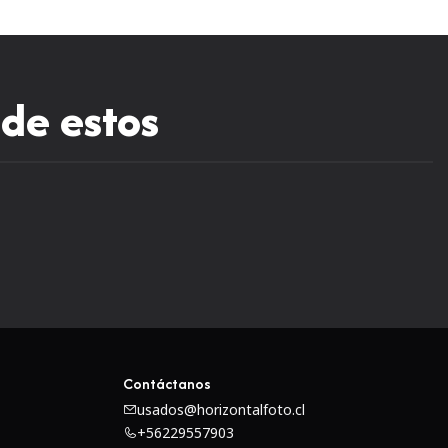
 de estos
Contáctanos
usados@horizontalfoto.cl
+56229557903