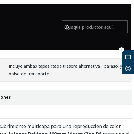
t - Usado
.1 Macro Cine DS para Sony E-
0
Incluye ambas tapas (tapa trasera alternativa), parasol y
bolso de transporte.
iones
cubrimiento multicapa para una reproducción de color
tra, la
lente Rokinon 100mm Macro Cine DS
responde al