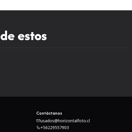
 de estos
Contáctanos
usados@horizontalfoto.cl
+56229557903