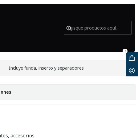
isian Nights) - Usado
Core Unit Insert Mediano (Parisian
0
Incluye funda, inserto y separadores
iones
tes, accesorios