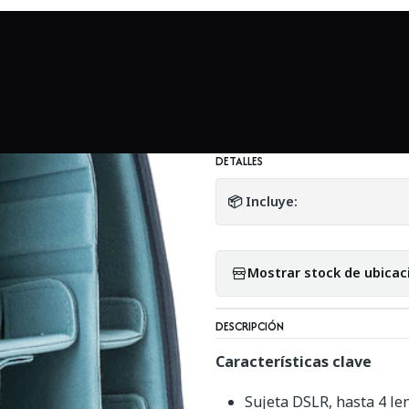
ochilas y Bolsos
Shimoda Designs Core Unit Insert Mediano (Par
|
Shimoda Designs 
Nights) - Usado
DETALLES
📦 Incluye:
Mostrar stock de ubicac
DESCRIPCIÓN
Características clave
Sujeta DSLR, hasta 4 len