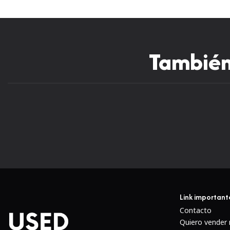
También 
Link important
Contacto
Quiero vender