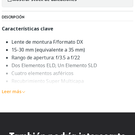
DESCRIPCIÓN
Características clave
Lente de montura F/formato DX
15-30 mm (equivalente a 35 mm)
Rango de apertura: f/3.5 a f/22
Dos Elementos ELD, Un Elemento SLD
Cuatro elementos asféricos
Recubrimiento Super Multicapa
Sistema AF Hyper Sonic Motor
Leer más
Diafragma de 7 hojas
Descripción general de Sigma
10-20mm f/3.5 EX DC HSM
Cubriendo un rango ultraancho flexible, el Nikon F-mount