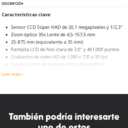
DESCRIPCIÓN
Características clave
Sensor CCD Súper HAD de 20,1 megapíxeles y 1/2,3"
Zoom óptico 35x Lente de 4,5-157,5 mm
25-875 mm (equivalente a 35 mm)
Pantalla LCD de foto clara de 3,0" y 461.000 puntos
Grabación de video HD de 1280 x 720 a 30 fps
Estabilización de imagen óptica SteadyShot
Rango ISO de 80-3200
Leer más
Construido en un instante
Detección de rostros, panorama y otros modos
Funciona con 4 pilas AA
Descripción general de Sony
También podría interesarte
DSC-H300
uno de estos