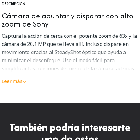
DESCRIPCIÓN
Cámara de apuntar y disparar con alto
zoom de Sony
Captura la acción de cerca con el potente zoom de 63x y la
cámara de 20,1 MP que te lleva allí. Incluso dispare en
movimiento gracias al SteadyShot óptico que ayuda a
minimizar el desenfoque. Use el modo fácil para
simplificar las funciones del menú de la cámara, además
de agregar looks divertidos o dramáticos con los efectos
Leer más
de imagen incorporados. Está listo cuando tú lo estés.
Acérquese a todo con el potente zoom
óptico de 63x
Acérquese increíblemente con el zoom óptico de 63x en
También podría interesarte
un objetivo Carl ZEISS profesional. Sujetos lejanos ahora
están al alcance con detalles asombrosos con este zoom
uno de estos