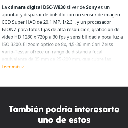
La
cámara digital DSC-W830
silver de
Sony
es un
apuntar y disparar de bolsillo con un sensor de imagen
CCD Super HAD de 20,1 MP, 1/2,3", y un procesador
BIONZ para fotos fijas de alta resolución, grabación de
vídeo HD 1280 x 720p a 30 fps y sensibilidad a poca luz a
ISO 3200. El zoom óptico de 8x, 4,5-36 mm Carl Zeiss
Vario-Tessar ofrece un rango de distancia focal
equivalente de 35 mm de 25-200 mm, que cubre las
perspectivas de gran angular a teleobjetivo, y un rango
Leer más
de apertura de f/3.3-6.3.
La cámara está equipada con un monitor LCD Clear Photo
de 2,7", 230k puntos que proporciona un color nítido y
natural que facilita la composición de tomas, la lectura de
También podría interesarte
menús y la visualización de fotos, incluso con luz solar
uno de estos
intensa. La estabilización óptica de imagen SteadyShot
contrarresta el movimiento de la cámara para obtener