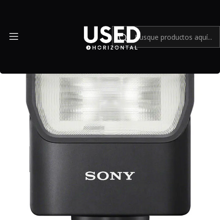
Inicio
Accesorios
Equipos de iluminación
Sony HVL-F28RM - Usado