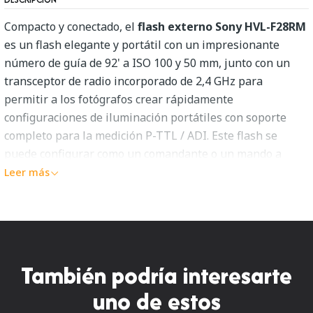
Compacto y conectado, el
flash externo Sony HVL-F28RM
es un flash elegante y portátil con un impresionante
número de guía de 92' a ISO 100 y 50 mm, junto con un
transceptor de radio incorporado de 2,4 GHz para
permitir a los fotógrafos crear rápidamente
configuraciones de iluminación portátiles con soporte
completo para la medición P-TTL / ADI. Este flash se
puede configurar como un comandante o un mando a
distancia que sea totalmente compatible con los
Leer más
comandantes y receptores de radio existentes de Sony,
incluido el control de la relación, la capacidad de trabajar
con hasta 15 flashes en cinco grupos. En cuanto a su
diseño físico, el HVL-F28RM tiene un diseño compacto y
de bolsillo que se adapta bien a los cuerpos sin espejo de
También podría interesarte
la serie a7 y tiene un cabezal basculante de 0 a 120° para
uno de estos
un control flexible del rebote. Además, luce una