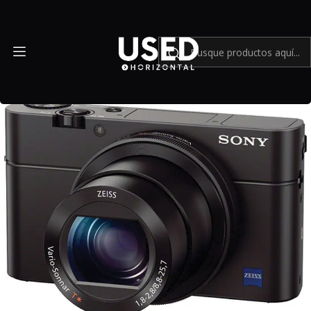
Inicio
Cámaras compactas
Sony RX100 III - Used