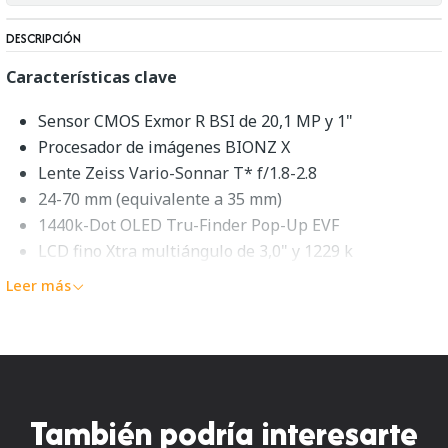
DESCRIPCIÓN
Características clave
Sensor CMOS Exmor R BSI de 20,1 MP y 1"
Procesador de imágenes BIONZ X
Lente Zeiss Vario-Sonnar T* f/1.8-2.8
24-70 mm (equivalente a 35 mm)
1440k-Dot OLED Tru-Finder Pop-Up EVF
LCD fino Xtra multiángulo de 3,0" y 1229 k
Vídeo Full HD en XAVC S, salida HDMI limpia
Leer más
Conectividad Wi-Fi integrada con NFC
Disparo continuo ISO 12800 y 10 fps
Anillo de control manual y filtro ND incorporado
La
cámara digital Sony Cyber-shot DSC-RX100 III
es
También podría interesarte
una puntería versátil y avanzada con un gran sensor