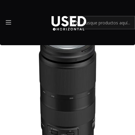
Inicio
Mundo Nikon
Tamron 100-400mm f/4.5-6.3 Di VC USD para Nikon F - Usado