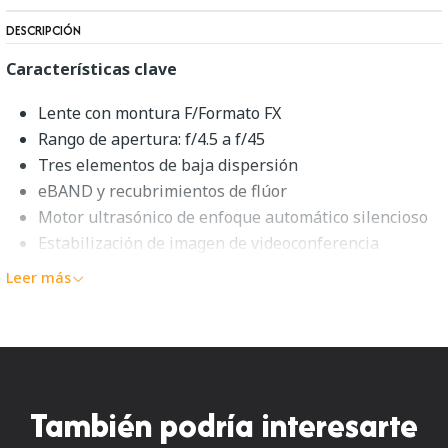
DESCRIPCIÓN
Características clave
Lente con montura F/Formato FX
Rango de apertura: f/4.5 a f/45
Tres elementos de baja dispersión
eBAND y recubrimientos de flúor
Motor ultrasónico de enfoque automático silencioso
Estabilización de imagen de videoconferencia
Construcción resistente al polvo y la humedad
Leer más
Diafragma redondeado de 9 aspas
Compatible con la consola TAP-in
Tamron 100-400 mm f/4.5-6.3 Di
VC USD Resumen
También podría interesarte
Una lente flexible para disparar con teleobjetivo, la