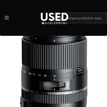
Inicio
Mundo Nikon
Tamron 16-300mm f3.5-6.3 DiII Piezo Drive VC - Usado