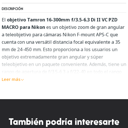
DESCRIPCIÓN
El
objetivo Tamron 16-300mm f/3.5-6.3 Di II VC PZD
MACRO para Nikon
es un objetivo zoom de gran angular
a teleobjetivo para cámaras Nikon F-mount APS-C que
cuenta con una versátil distancia focal equivalente a 35
mm de 24-450 mm. Esto proporciona a los usuarios un
objetivo extremadamente gran angular y súper
teleobjetivo en un paquete conveniente. Además, tiene un
rango de apertura de f/3.5-6.3 a f/22-40 en todo el rango
de zoom.
Leer más
El 16-300 mm también es capaz de capacidades macro
decentes con una relación de reproducción de 1:2,9
cuando se amplía a 300 mm. Esto se debe a una distancia
mínima de enfoque de 15,3". Además, para una excelente
También podría interesarte
calidad de imagen, se utilizan numerosos elementos de