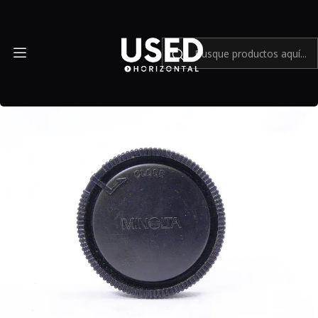
Inicio
Accesorios
Accesorios en general
Tapa trasera Lente Minolta LR-1000 - Usado