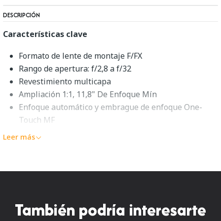
DESCRIPCIÓN
Características clave
Formato de lente de montaje F/FX
Rango de apertura: f/2,8 a f/32
Revestimiento multicapa
Ampliación 1:1, 11,8" De Enfoque Mín
Enfoque automático y embrague de enfoque One-
Touch MF
Interruptor limitador de rango de enfoque para uso
Leer más
de macros
Diafragma de nueve hojas
Descripción general de la macro
Tokina atx-i 100mm f/2.8 FF
También podría interesarte
Ideal para sujetos de primer plano, el Nikon F-mount