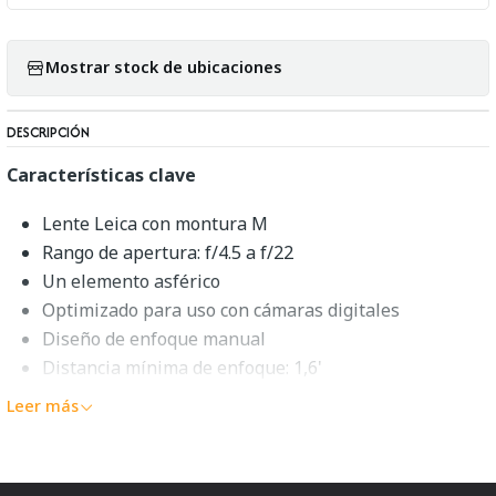
Mostrar stock de ubicaciones
DESCRIPCIÓN
Características clave
Lente Leica con montura M
Rango de apertura: f/4.5 a f/22
Un elemento asférico
Optimizado para uso con cámaras digitales
Diseño de enfoque manual
Distancia mínima de enfoque: 1,6'
Parasol incorporado
Leer más
Rosca del filtro: 58 mm
Diafragma redondeado de 10 aspas