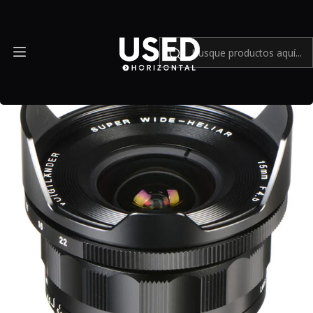
Inicio
Mundo Leica
Voigtlander Super Wide-Heliar 15mm f/4.5 Aspherical III -
Usado