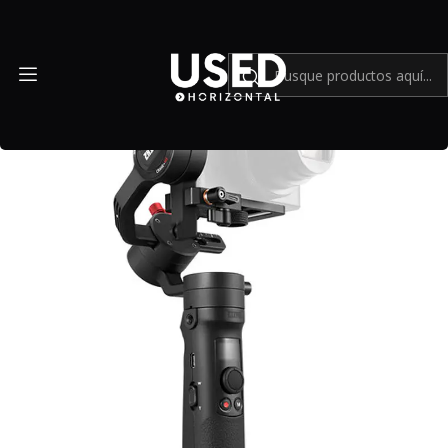
Inicio
Accesorios
Accesorios en general
Zhiyun-Tech CRANE-M2 - Usado