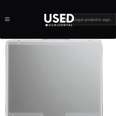
Inicio
Mundo Nikon
Cubierta de monitor LCD Nikon BM-8 para cámara digital
Nikon D300 - USADO