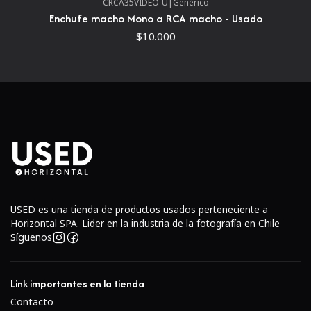
CRCA35VIDEO-U
|
Genérico
- Correa de hombro acolchada y ajustable
Enchufe macho Mono a RCA macho - Usado
- Tejido exterior duradero
$10.000
- Solo 230grs aproximadamente (sin cámara)
- Dos bolsillos laterales con cremallera para accesorios
- Atractivo logotipo alfa de Sony en la parte delantera
USED es una tienda de productos usados perteneciente a
Horizontal SPA. Lider en la industria de la fotografía en Chile
Síguenos
Link importantes en la tienda
Contacto