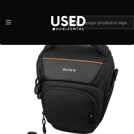
Inicio
Accesorios
Mochilas y Bolsos
Estuche de transporte Sony Alpha Digital SLR LCS AMB B Alpha
Usado