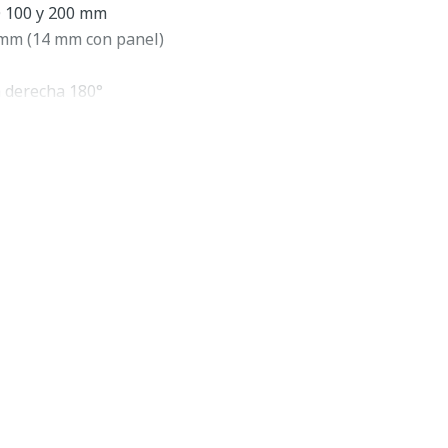
O 100 y 200 mm
 mm (14 mm con panel)
la derecha 180°
tro/esclavo inalámbrico
1-2,6 segundos
elocidad, 1ra y 2da cortina
general de Godox TT685
ny ADI / P-TTL, incluida la sincronización de alta
dio integrado de 2,4 GHz, el
flash Godox TT685S Thinklite
e configuraciones de iluminación simples y elaboradas.
a, es una herramienta de iluminación eficaz con un
' a ISO 100 y 200 mm, un rango de zoom de 20-200 mm y la
7 a 90° y girar 360°. Como unidad compatible con TTL, el
ionar como una unidad maestra o esclava completamente
ad TTL.