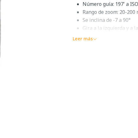
Número guía: 197' a IS
Rango de zoom: 20-200
Se inclina de -7 a 90°
Gira a la izquierda y a 
Funcionalidad TTL maes
Leer más
Tiempo de reciclaje: 0,
Sincronización de alta v
Descripción 
Con soporte completo para So
velocidad y un sistema de ra
TTL
facilitará la creación d
Cuando se monta en la cámar
potente número guía de 197
capacidad de inclinarse de -
TT685S también puede func
inalámbrica con funcionalid