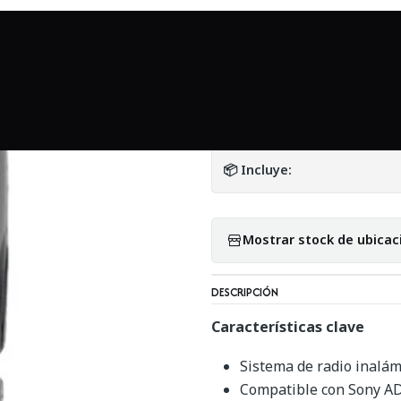
ios
Accesorios en general
Godox TT685S Thinklite TTL Flash par
|
Godox TT685S Thi
DETALLES
📦 Incluye:
Mostrar stock de ubicac
DESCRIPCIÓN
Características clave
Sistema de radio inalám
Compatible con Sony A