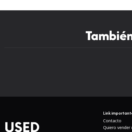
También 
Link important
Contacto
Quiero vender