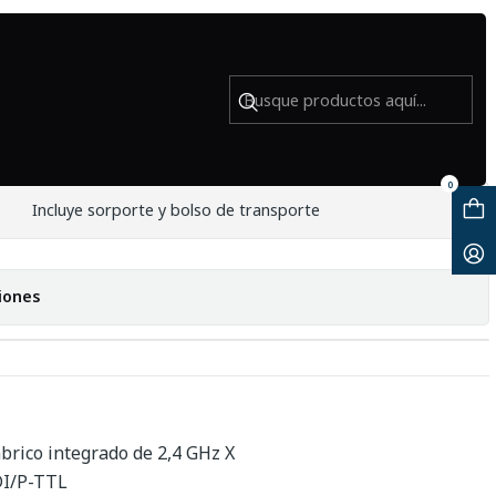
a Sony - Usado
nklite TTL Flash para Sony - Usado
0
Incluye sorporte y bolso de transporte
iones
brico integrado de 2,4 GHz X
DI/P-TTL