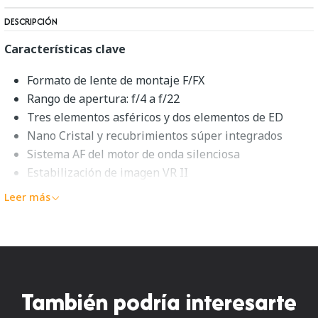
DESCRIPCIÓN
Características clave
Formato de lente de montaje F/FX
Rango de apertura: f/4 a f/22
Tres elementos asféricos y dos elementos de ED
Nano Cristal y recubrimientos súper integrados
Sistema AF del motor de onda silenciosa
Estabilización de imagen VR II
Diafragma redondeado de 9 hojas
Leer más
Descripción general de Nikon AF-
S NIKKOR 24-120mm f/4G ED VR
Posiblemente el objetivo más versátil, el
AF-S NIKKOR
También podría interesarte
24-120mm f/4G ED VR
de
Nikon
abarca un útil rango de
gran angular a teleobjetivo corto y cuenta con una