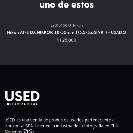
uno de estos
apertura máxima constante de f/4 para un rendimiento
consistente en todo el rango de zoom. Se utilizan tres
elementos asféricos y dos elementos de dispersión extra
23015150-U
|
Nikon
baja para reducir en gran medida las aberraciones
Nikon AF-S DX NIKKOR 18-55mm f/3.5-5.6G VR II - USADO
esféricas y cromáticas con el fin de producir un alto grado
$125.000
de nitidez y claridad. También en beneficio de la calidad
de la imagen, se han aplicado tanto una capa de cristal
Nano como un revestimiento súper integrado para
controlar el brillo y el fantasma para mejorar el contraste
y la precisión del color. La estabilización de imagen VR II
es la que apoya la óptica, que compensa el movimiento de
la cámara para ayudar a realizar imágenes nítidas al
disparar de mano. Un motor de onda silenciosa también
se utiliza para proporcionar un rendimiento de enfoque
automático rápido y preciso, junto con una anulación de
USED es una tienda de productos usados perteneciente a
enfoque manual a tiempo completo.
Horizontal SPA. Lider en la industria de la fotografía en Chile
Síguenos