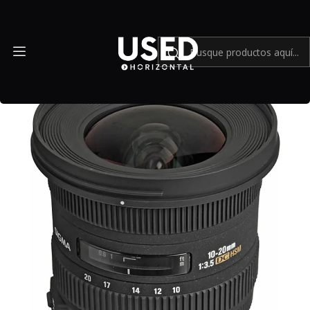
Inicio
Mundo Nikon
Lente Sigma 10-20mm f3.5 EX DC HSM (Nikon F) - Usado