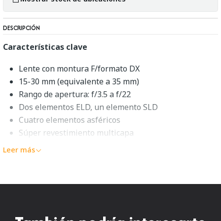
DESCRIPCIÓN
Características clave
Lente con montura F/formato DX
15-30 mm (equivalente a 35 mm)
Rango de apertura: f/3.5 a f/22
Dos elementos ELD, un elemento SLD
Cuatro elementos asféricos
Súper revestimiento multicapa
Sistema AF de motor hipersónico
Leer más
Diafragma de 7 hojas
Sigma 10-20 mm f/3.5 EX CC
HSM
Cubriendo un rango ultra amplio flexible, el Nikon F-