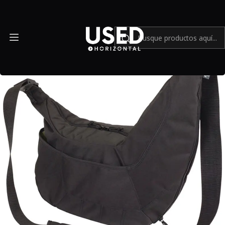
Inicio
Accesorios
Mochilas y Bolsos
Lowepro Passport Sling Camera Bag (Black) - Usado