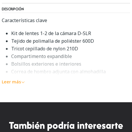
DESCRIPCIÓN
Características clave
Kit de lentes 1-2 de la cámara D-SLR
Tejido de polimalla de poliéster 600D
Tricot cepillado de nylon 210D
Compartimento expandible
Bolsillos exteriores e interiores
Correa de hombro adjunta con almohadilla
Descripción general del
Leer más
cabestrillo para pasaportes
Lowepro
La
bolsa de cámara Lowepro Passport Sling
(negra)
También podría interesarte
está diseñada para llevar la misma cantidad de cámara y