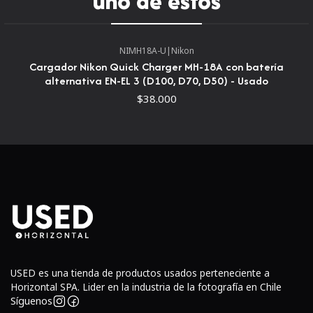
uno de estos
mantiene la longitud total de la lente durante el uso.
Abertura mínima: 16
NIMH18A-U
|
Nikon
Cargador Nikon Quick Charger MH-18A con batería
Distancia mínima de enfoque (m): 1.1
alternativa EN-EL 3 (D100, D70, D50) - Usado
$38.000
Diámetro del filtro (mm.): 72
Peso (g): 815
Dimensiones: 79 diámetro x 120 longitud mm.
Construcción del objetivo: 7 elementos en 6 grupos.
Números de diafragma: 9
Parasol del objetivo: integrado.
USED es una tienda de productos usados perteneciente a
Horizontal SPA. Lider en la industria de la fotografía en Chile
Síguenos