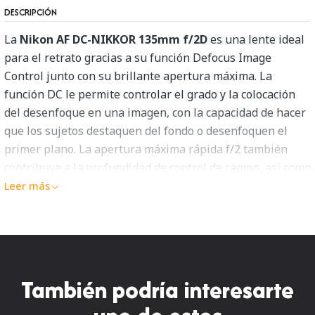
DESCRIPCIÓN
La
Nikon AF DC-NIKKOR 135mm f/2D
es una lente ideal
para el retrato gracias a su función Defocus Image
Control junto con su brillante apertura máxima. La
función DC le permite controlar el grado y la colocación
del desenfoque en una imagen, con la capacidad de hacer
que los sujetos destaquen del fondo o desenfoquen el
primer plano. La apertura máxima rápida f/2 también
contribuye a la profundidad de control de campo, así como
a los beneficios de trabajar en condiciones de poca luz.
Leer más
Beneficiando la calidad de imagen, los elementos
individuales cuentan con un recubrimiento súper
integrado que controla el destello y el fantasma para
aumentar el contraste y la fidelidad del color cuando se
trabaja en condiciones brillantes y retroiluminadas.
También podría interesarte
Además, un sistema de enfoque trasero promueve un
rendimiento de enfoque más rápido y más sensible y