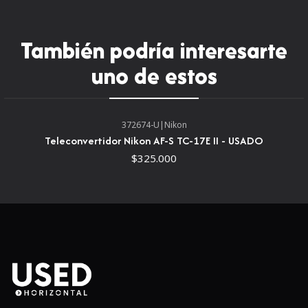
Tamron SP 70-200 mm f/2.8 Di
También podría interesarte
VC USD G2 Resumen
uno de estos
Un zoom de teleobjetivo popular para una variedad de
aplicaciones de disparo, este objetivo Nikon F-mount
SP
70-200mm f/2.8 Di VC USD G2
de
Tamron
se caracteriza
372674-U
|
Nikon
por su brillante apertura máxima constante f/2.8, así
Teleconvertidor Nikon AF-S TC-17E II - USADO
como por sus sofisticados diseños físicos y ópticos. . Con
$325.000
respecto a la óptica, un diseño mejorado contiene un
elemento XLD y cinco elementos LD para suprimir las
franjas de color y las aberraciones cromáticas para una
claridad y precisión de color notables, y se han aplicado
recubrimientos BBAR y eBAND para reducir los destellos
y las imágenes fantasma.
Como complemento de los recursos ópticos, este 70-200
mm f/2.8 también cuenta con un sistema avanzado de