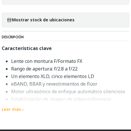
Mostrar stock de ubicaciones
DESCRIPCIÓN
Características clave
Lente con montura F/Formato FX
Rango de apertura: f/2.8 a f/22
Un elemento XLD, cinco elementos LD
eBAND, BBAR y revestimientos de flúor
Motor ultrasónico de enfoque automático silencioso
Estabilización de imagen de videoconferencia
Construcción resistente al polvo y la humedad
Leer más
Montura de trípode extraíble compatible con Arca
Diafragma redondeado de nueve aspas
Compatible con la consola TAP-in (INCLUÍDA)