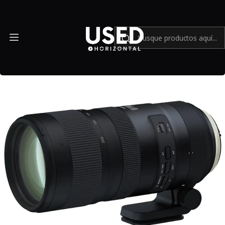
Inicio
Mundo Nikon
Tamron SP 70-200mm f/2.8 Di VC USD G2 para Nikon F con TAP
IN Console - Usado