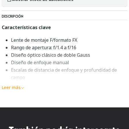
DESCRIPCIÓN
Características clave
Lente de montaje F/formato FX
Rango de apertura: f/1.4 a f/16
Diseño óptico clásico de doble Gauss
Diseño de enfoque manual
Escalas de distancia de enfoque y profundidad de
campo
Barril de lente de metal, anillo de enfoque
Leer más
festoneado
Soporte de Ai-S/CPU para el control de apertura
Vista general de Voigtlander
58mm f/1.4 Nokton SL II-S