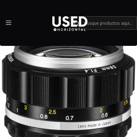
Inicio
Mundo Nikon
Voigtlander Nokton 58mm f/1.4 SL II S (Silver) - Usado