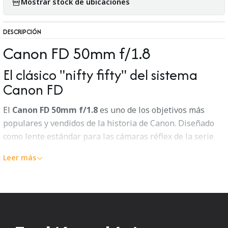
Mostrar stock de ubicaciones
DESCRIPCIÓN
Canon FD 50mm f/1.8
El clásico "nifty fifty" del sistema
Canon FD
El
Canon FD 50mm f/1.8
es uno de los objetivos más
populares y vendidos de la historia de Canon. Diseñado
como lente estándar para las cámaras réflex de la serie
FD, combina una excelente calidad óptica, tamaño
Leer más
compacto y gran luminosidad, convirtiéndose en una
opción ideal para retratos, fotografía callejera, viajes y
uso cotidiano.
Con una construcción óptica de
6 elementos en 4
grupos
, este lente ofrece imágenes nítidas, colores