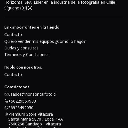
Horizontal SPA. Lider en la industria de la fotografía en Chile
Síguenos
Rendimiento óptico
Link importantes en la tienda
El Canon FD 50mm f/1.8 se ganó una reputación
Contacto
sobresaliente gracias a su equilibrio entre rendimiento y
Quiero vender mis equipos ¿Cómo lo hago?
precio:
Dudas y consultas
Términos y Condiciones
Excelente nitidez al cerrar ligeramente el diafragma
Muy buen contraste y reproducción de color
Habla con nosotros.
Desenfoque suave para retratos
Contacto
Buena capacidad en condiciones de poca luz gracias a
su apertura f/1.8
Contáctanos
Perspectiva natural ideal para fotografía general.
usados@horizontalfoto.cl
+56229557903
Muchos fotógrafos consideran este lente una de las
56926492050
mejores relaciones calidad-precio dentro del sistema FD.
Premium Store Vitacura
Santa Maria 5870 , Local 14A
7660268 Santiago - Vitacura