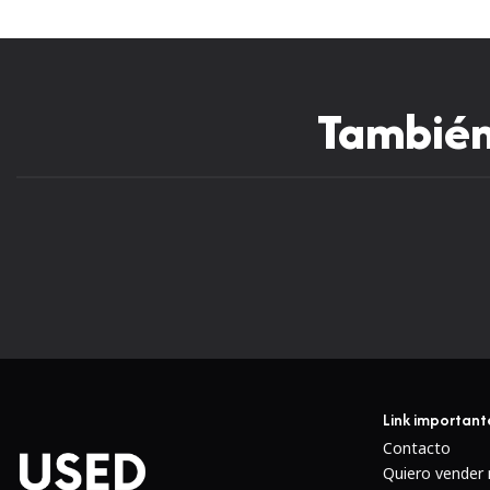
También 
Link important
Contacto
Quiero vender