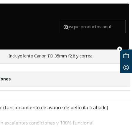
8 - Usado
nte Canon FD 35mm f2.8 - Usado
0
Incluye lente Canon FD 35mm f2.8 y correa
iones
 (funcionamiento de avance de película trabado)
n excelentes condiciones y 100% funcional