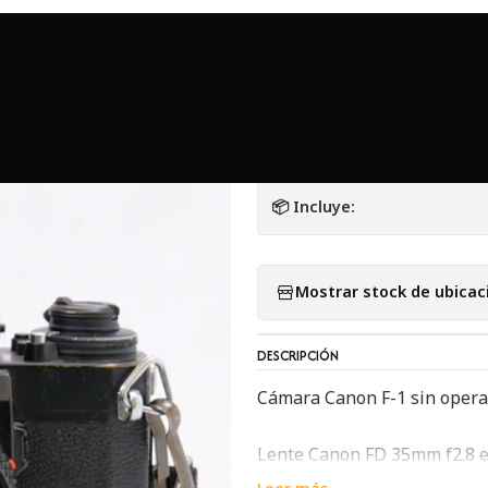
maras y lentes análogos
Canon F-1 con lente Canon FD 35mm f2.
|
Canon F-1 con le
DETALLES
📦 Incluye:
Mostrar stock de ubicac
DESCRIPCIÓN
Cámara Canon F-1 sin operar
Lente Canon FD 35mm f2.8 e