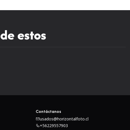
 de estos
Contáctanos
usados@horizontalfoto.cl
+56229557903