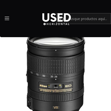
Inicio
Mundo Nikon
Lente Nikon AF-S NIKKOR 28-300mm f3.5-5.6G ED VR - Usado