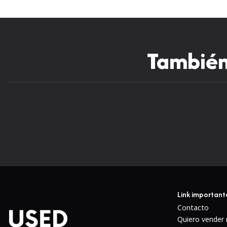
También 
Link important
Contacto
Quiero vender