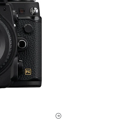
pantalla LCD para la grabac
veces para un enfoque crític
contraste rápido. Tanto una
también están integrados en
único que emplea una palanc
lentes AI y no AI para un a
Cuando se trabaja con el vis
39 puntos alrededor del mar
precisión al fotografiar con 
también son compatibles con
medida el rendimiento del e
más largos utilizados en co
La medición precisa de la ex
píxeles y el sistema de rec
automáticamente todos los as
contraste y el color, y comp