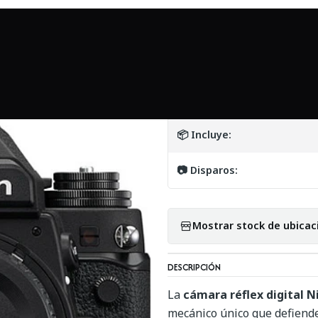
Inicio
Mundo Nikon
Nikon Df Negra mas bateria - Usado
|
Nikon Df Negra m
DETALLES
📦 Incluye:
📷 Disparos:
Mostrar stock de ubicac
DESCRIPCIÓN
La
cámara réflex digital 
mecánico único que defiende