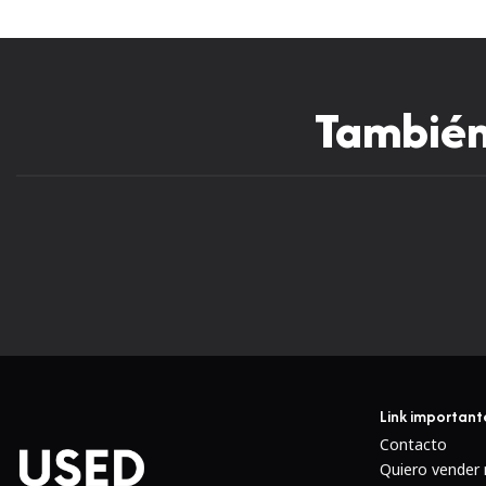
También 
Link important
Contacto
Quiero vender