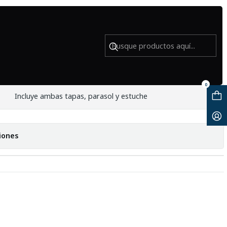
Usado
5.6 (PENTAX K) - Usado
0
Incluye ambas tapas, parasol y estuche
iones