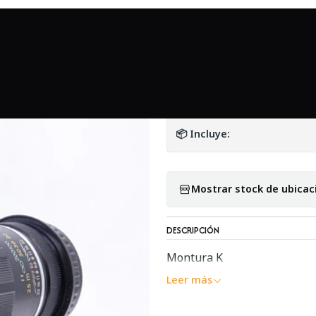
Cámaras y lentes análogos
Takumar 200mm f5.6 (PENTAX K) - 
|
Takumar 200mm f
DETALLES
📦 Incluye:
Mostrar stock de ubicac
DESCRIPCIÓN
Montura K
Leer más