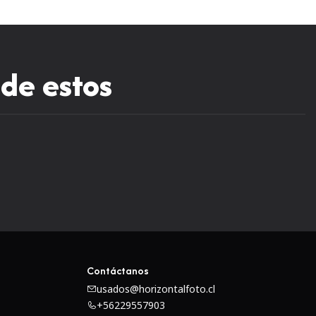
 de estos
Contáctanos
usados@horizontalfoto.cl
+56229557903